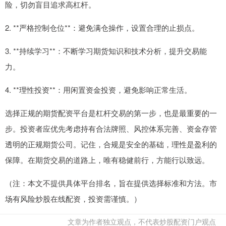
险，切勿盲目追求高杠杆。
2. **严格控制仓位**：避免满仓操作，设置合理的止损点。
3. **持续学习**：不断学习期货知识和技术分析，提升交易能
力。
4. **理性投资**：用闲置资金投资，避免影响正常生活。
选择正规的期货配资平台是杠杆交易的第一步，也是最重要的一
步。投资者应优先考虑持有合法牌照、风控体系完善、资金存管
透明的正规期货公司。记住，合规是安全的基础，理性是盈利的
保障。在期货交易的道路上，唯有稳健前行，方能行以致远。
（注：本文不提供具体平台排名，旨在提供选择标准和方法。市
场有风险炒股在线配资，投资需谨慎。）
文章为作者独立观点，不代表炒股配资门户观点