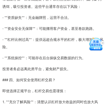
诱饵，吸引投资者。这些平台通常存在以下风险：
- **资质缺失**：无金融牌照，运营不合法。
- **资金安全无保障**：可能挪用客户资金，甚至卷款跑路。
- **杠杆比例过高**：提供远超合规水平的杠杆，极大增加爆仓风
险。
- **系统操控**：可能存在后台操纵交易数据的行为。
投资者务必远离此类平台，避免财产损失。
### 四、如何安全使用杠杆交易？
即使选择正规平台，杠杆交易也需谨慎：
1. **充分了解风险**：清楚认识杠杆放大收益的同时也放大风