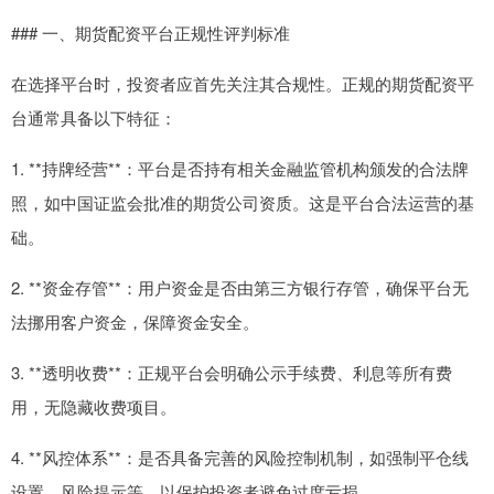
### 一、期货配资平台正规性评判标准
在选择平台时，投资者应首先关注其合规性。正规的期货配资平
台通常具备以下特征：
1. **持牌经营**：平台是否持有相关金融监管机构颁发的合法牌
照，如中国证监会批准的期货公司资质。这是平台合法运营的基
础。
2. **资金存管**：用户资金是否由第三方银行存管，确保平台无
法挪用客户资金，保障资金安全。
3. **透明收费**：正规平台会明确公示手续费、利息等所有费
用，无隐藏收费项目。
4. **风控体系**：是否具备完善的风险控制机制，如强制平仓线
设置、风险提示等，以保护投资者避免过度亏损。